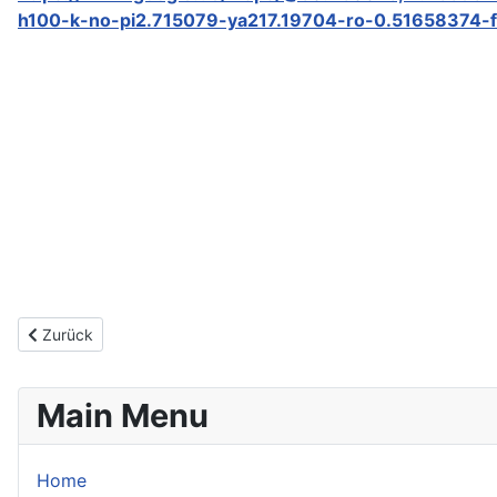
h100-k-no-pi2.715079-ya217.19704-ro-0.51658374-
Vorheriger Beitrag: Aktuell
Zurück
Main Menu
Home