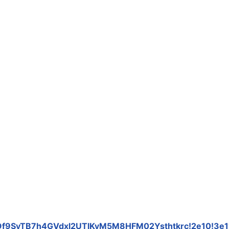
1QipOf9SyTB7h4GVdxl2UTlKvM5M8HFM02Ysthtkrc!2e10!