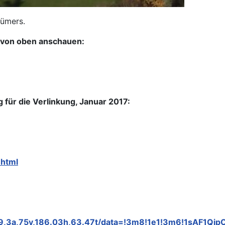
tümers.
m von oben anschauen:
für die Verlinkung, Januar 2017:
.html
19,3a,75y,186.03h,63.47t/data=!3m8!1e1!3m6!1sAF